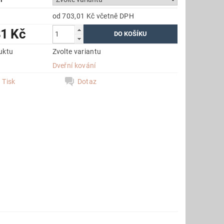
od 703,01 Kč
včetně DPH
81 Kč
uktu
Zvolte variantu
e
Dveřní kování
Tisk
Dotaz