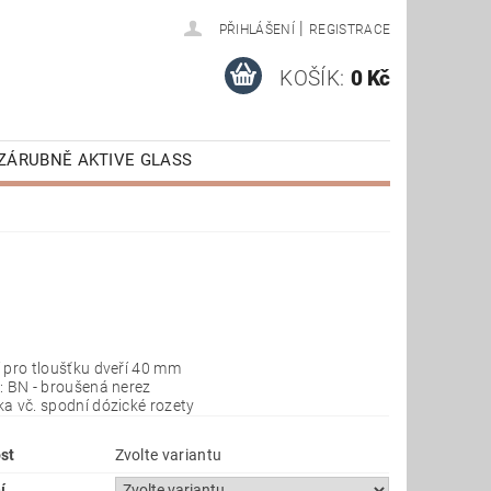
|
PŘIHLÁŠENÍ
REGISTRACE
KOŠÍK:
0 Kč
ZÁRUBNĚ AKTIVE GLASS
AKTIVE
VÝPRODEJ
E STAŽENÍ
 pro tloušťku dveří 40 mm
: BN - broušená nerez
a vč. spodní dózické rozety
st
Zvolte variantu
í