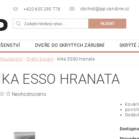
obchod@jap-zarubne.cz
+420 605 295 778
UŠENSTVÍ
DVEŘE DO SKRYTÝCH ZÁRUBNÍ
SKRÝTÉ 
KRYTÁ LIŠTA
BEZOBLOŽKOVÁ STAVEBNÍ POUZDRA JAP 
říslušenství
Dveřní kování
klika ESSO hranata
NAPIŠTE NÁM
KONTAKTY
VIDEONÁVODY
K
IKA ESSO HRANATA
Neohodnoceno
Kování
povrch
Dodávk
Dostupno
Proveden