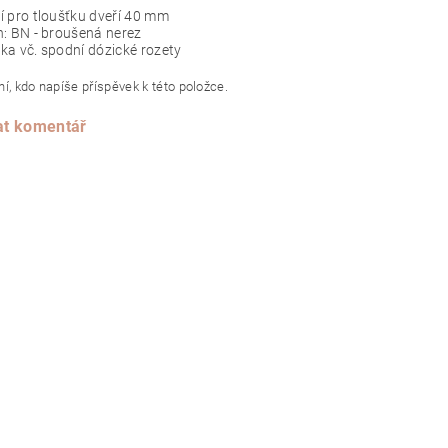
 pro tloušťku dveří 40 mm
: BN - broušená nerez
ka vč. spodní dózické rozety
í, kdo napíše příspěvek k této položce.
at komentář