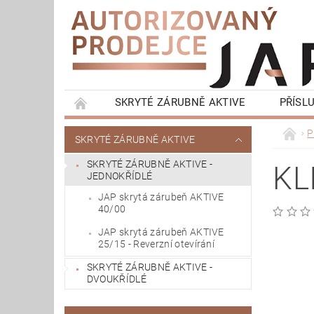
SKRYTÉ ZÁRUBNĚ AKTIVE
PŘÍSL
KONTRA ZÁRUBNĚ LATENTE
OKOPOVÁ S
P
SKRYTÉ ZÁRUBNĚ AKTIVE
KOMPLETNÍ BALÍČKY - SKRYTÉ ZÁRUBNĚ
SKRYTÉ ZÁRUBNĚ AKTIVE -
KL
JEDNOKŘÍDLÉ
JAP skrytá zárubeň AKTIVE
40/00
JAP skrytá zárubeň AKTIVE
25/15 - Reverzní otevírání
SKRYTÉ ZÁRUBNĚ AKTIVE -
DVOUKŘÍDLÉ