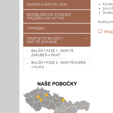
Kování
OKOPOVÁ SKRYTÁ LIŠTA
povrch
Dodáv
BEZOBLOŽKOVÁ STAVEBNÍ
POUZDRA JAP AKTIVE
Buďte prvn
VÝPRODEJ
Přid
KOMPLETNÍ BALÍČKY -
SKRYTÉ ZÁRUBNĚ
BALÍČKY FÁZE 1 - SKRYTÁ
ZÁRUBEŇ + PANT
BALÍČKY FÁZE 2 - SKRYTÉ DVEŘE
+ KLIKA