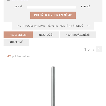
288
Kč
8330
Kč
POLOŽEK K ZOBRAZENÍ:
42
FILTR PODLE PARAMETRŮ, VLASTNOSTÍ A VÝROBCŮ
NEJLEVNĚJŠÍ
NEJDRAŽŠÍ
NEJPRODÁVANĚJŠÍ
ABECEDNĚ
1
2
3
42
položek celkem