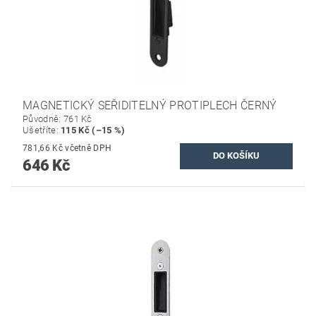
MAGNETICKÝ SEŘIDITELNÝ PROTIPLECH ČERNÝ
Původně:
761 Kč
Ušetříte
:
115 Kč (–15 %)
781,66 Kč včetně DPH
646 Kč