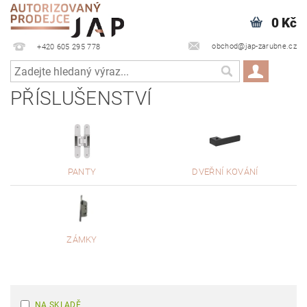
0 Kč
obchod@jap-zarubne.cz
+420 605 295 778
PŘÍSLUŠENSTVÍ
PANTY
DVEŘNÍ KOVÁNÍ
ZÁMKY
NA SKLADĚ