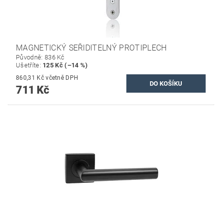
MAGNETICKÝ SEŘIDITELNÝ PROTIPLECH
Původně:
836 Kč
Ušetříte
:
125 Kč (–14 %)
860,31 Kč včetně DPH
711 Kč