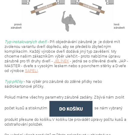
Typ instalovaných dveří
- Při objednávání zárubně je je dobré mít
zvolenou variantu dveří dopředu, aby se předešlo zbytečným
komplikacím. Každý výrobce dveří dodává jiný typ zavěšení. My
chceme našim zákazníkům výběr ulehčit - proto nabízíme úpravu
zárubně pro tři druhy dveří -
JELÍNEK
- jedná se o dřevěné dveře. JAP -
MASTER - dveře s vysokým leskem nebo s povrchem stěrky a Dveře
od výrobce
SAPELI
.
Typ příčky
- Na výběr pro zárubně do zděné přídky nebo
sádrokartonové příčky.
Pokud máme všechny parametry zárubně zadány. Zbývá nám zvolit
počet kusů a stisknutím
se nám vybraný
produkt přesune do košíku.V košíku lze provádět úpravy počtu kusů a
odstraňování položek.