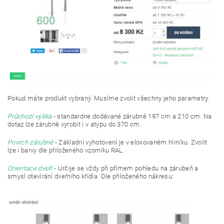
Pokud máte produkt vybraný. Musíme zvolit všechny jeho parametry.
Průchozí výška
- standardne dodávané zárubně 197 cm a 210 cm. Na
dotaz lze zárubně vyrobit i v atypu do 370 cm.
Povrch zárubně
- Základní vyhotovení je v eloxovaném hliníku. Zvolit
lze i barvy dle přiloženého vzorníku RAL.
Orientace dveří
- Určije se vždy při přímem pohledu na zárubeň a
smysl otevírání dveřního křídla. Dle přiloženého nákresu: