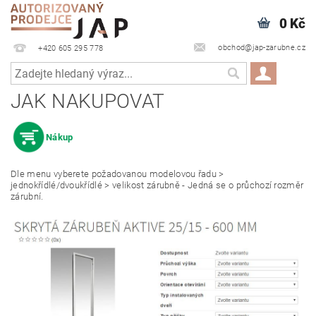
0 Kč
obchod@jap-zarubne.cz
+420 605 295 778
JAK NAKUPOVAT
Nákup
Dle menu vyberete požadovanou modelovou řadu >
jednokřídlé/dvoukřídlé > velikost zárubně - Jedná se o průchozí rozměr
zárubní.