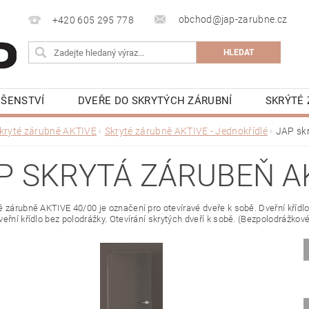
obchod@jap-zarubne.cz
+420 605 295 778
UŠENSTVÍ
DVEŘE DO SKRYTÝCH ZÁRUBNÍ
SKRÝTÉ 
KRYTÁ LIŠTA
BEZOBLOŽKOVÁ STAVEBNÍ POUZDRA JAP 
kryté zárubně AKTIVE
Skryté zárubně AKTIVE - Jednokřídlé
JAP sk
NAPIŠTE NÁM
KONTAKTY
VIDEONÁVODY
K
P SKRYTÁ ZÁRUBEŇ AK
 zárubně AKTIVE 40/00 je označení pro otevíravé dveře k sobě. Dveřní křídlo,
eřní křídlo bez polodrážky. Otevírání skrytých dveří k sobě. (Bezpolodrážkové