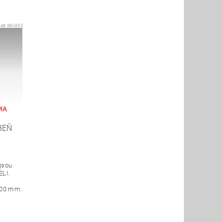
Kód:
65/LEV2
BEŇ
 jsou
LI.
700 mm.