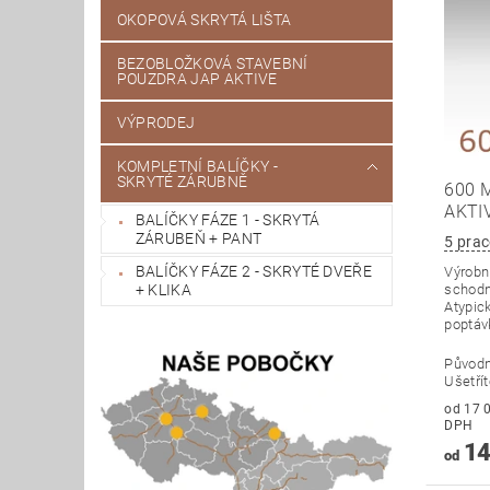
OKOPOVÁ SKRYTÁ LIŠTA
BEZOBLOŽKOVÁ STAVEBNÍ
POUZDRA JAP AKTIVE
VÝPRODEJ
KOMPLETNÍ BALÍČKY -
SKRYTÉ ZÁRUBNĚ
600 
AKTI
BALÍČKY FÁZE 1 - SKRYTÁ
ZÁRUBEŇ + PANT
5 prac
BALÍČKY FÁZE 2 - SKRYTÉ DVEŘE
Výrobní
schodn
+ KLIKA
Atypick
poptáv
Původ
Ušetří
od 17 042
DPH
14
od