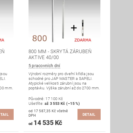
EŇ
800 MM - SKRYTÁ ZÁRUBEŇ
AKTIVE 40/00
5 pracovních dní
 jsou
Výrobní rozměry pro dveřní křídla jsou
LI.
schodné pro JAP MASTER a SAPELI.
Atypické velikosti zárubní jsou na
700 mm.
poptávku. Výška zárubní až do 2700 mm.
Původně:
17 100 Kč
Ušetříte
:
až 3 553 Kč (–15 %)
od 17 587,35 Kč včetně
TAIL
DETAIL
DPH
14 535 Kč
od