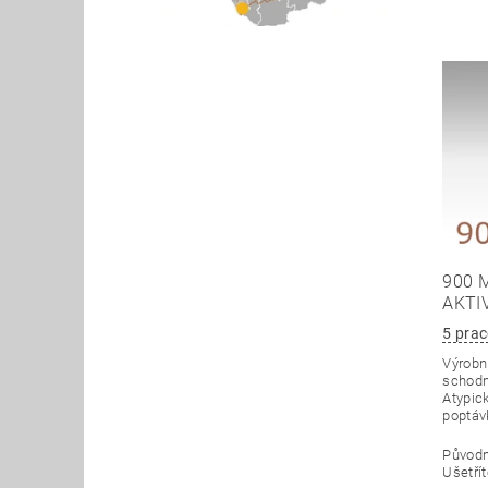
900 
AKTI
5 prac
Výrobní
schodn
Atypick
poptáv
Původ
Ušetří