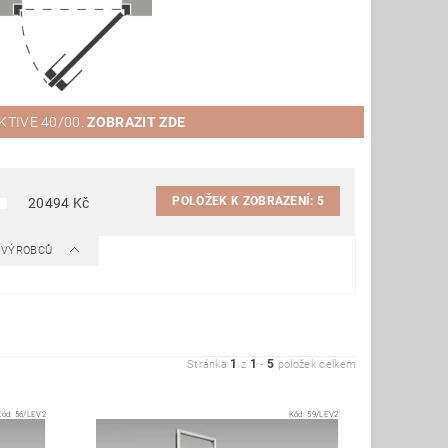
AKTIVE 40/00.
ZOBRAZIT ZDE
POLOŽEK K ZOBRAZENÍ:
5
20494
Kč
A VÝROBCŮ
1
1
5
Stránka
z
-
položek celkem
Kód:
56/LEV2
Kód:
59/LEV2