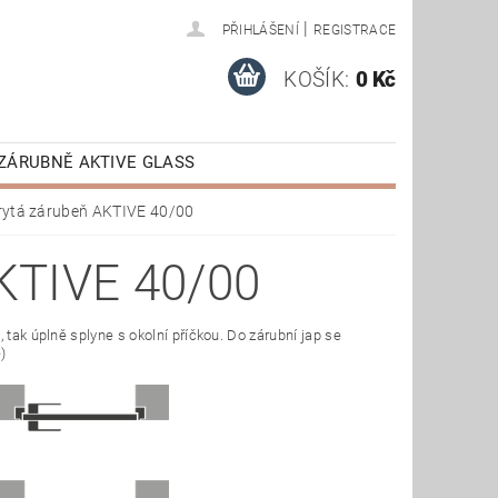
|
PŘIHLÁŠENÍ
REGISTRACE
KOŠÍK:
0 Kč
ZÁRUBNĚ AKTIVE GLASS
AKTIVE
VÝPRODEJ
rytá zárubeň AKTIVE 40/00
E STAŽENÍ
TIVE 40/00
 tak úplně splyne s okolní příčkou. Do zárubní jap se
)