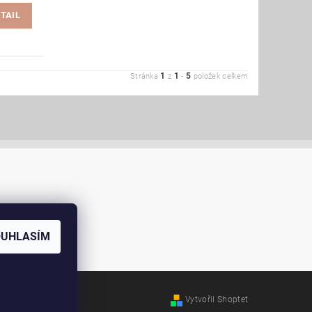
TAIL
1
1
5
Stránka
z
-
položek celkem
OUHLASÍM
ábradlí
Vytvořil Shoptet