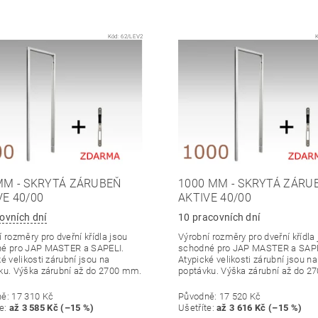
Kód:
62/LEV2
MM - SKRYTÁ ZÁRUBEŇ
1000 MM - SKRYTÁ ZÁRU
VE 40/00
AKTIVE 40/00
ovních dní
10 pracovních dní
 rozměry pro dveřní křídla jsou
Výrobní rozměry pro dveřní křídla
é pro JAP MASTER a SAPELI.
schodné pro JAP MASTER a SAPE
é velikosti zárubní jsou na
Atypické velikosti zárubní jsou na
ku. Výška zárubní až do 2700 mm.
poptávku. Výška zárubní až do 2
ně:
17 310 Kč
Původně:
17 520 Kč
te
:
až 3 585 Kč (–15 %)
Ušetříte
:
až 3 616 Kč (–15 %)