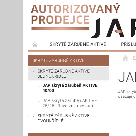
SKRYTÉ ZÁRUBNĚ AKTIVE
PŘÍSL
KONTRA ZÁRUBNĚ LATENTE
OKOPOVÁ S
S
SKRYTÉ ZÁRUBNĚ AKTIVE
KOMPLETNÍ BALÍČKY - SKRYTÉ ZÁRUBNĚ
SKRYTÉ ZÁRUBNĚ AKTIVE -
JA
JEDNOKŘÍDLÉ
JAP skrytá zárubeň AKTIVE
40/00
JAP skryté
osazuje dv
JAP skrytá zárubeň AKTIVE
25/15 - Reverzní otevírání
SKRYTÉ ZÁRUBNĚ AKTIVE -
DVOUKŘÍDLÉ