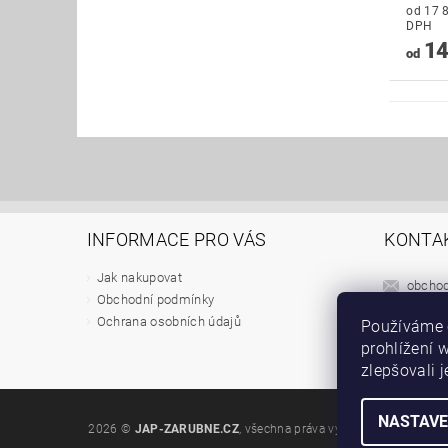
od 17 803
DPH
14
od
INFORMACE PRO VÁS
KONTA
Jak nakupovat
obcho
Obchodní podmínky
+420 6
Ochrana osobních údajů
Používáme 
prohlížení 
Staveb
zlepšovali 
NASTAVE
2026 ©
JAP-ZARUBNE.CZ
, všechna práva vyhrazena