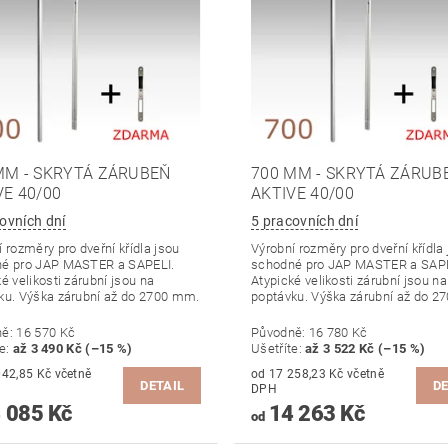
MM - SKRYTÁ ZÁRUBEŇ
700 MM - SKRYTÁ ZÁRUB
VE 40/00
AKTIVE 40/00
ovních dní
5 pracovních dní
 rozměry pro dveřní křídla jsou
Výrobní rozměry pro dveřní křídla
é pro JAP MASTER a SAPELI.
schodné pro JAP MASTER a SAPE
é velikosti zárubní jsou na
Atypické velikosti zárubní jsou na
ku. Výška zárubní až do 2700 mm.
poptávku. Výška zárubní až do 2
ně:
16 570 Kč
Původně:
16 780 Kč
te
:
až 3 490 Kč (–15 %)
Ušetříte
:
až 3 522 Kč (–15 %)
,85 Kč včetně
od 17 258,23 Kč včetně
DETAIL
DE
DPH
 085 Kč
14 263 Kč
od