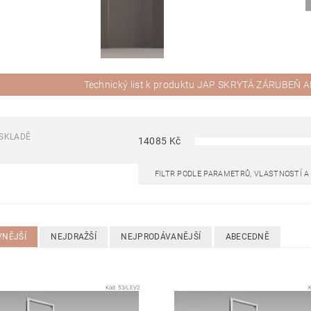
Technický list k produktu JAP SKRYTÁ ZÁRUBEŇ 
SKLADĚ
14085
Kč
FILTR PODLE PARAMETRŮ, VLASTNOSTÍ 
VNĚJŠÍ
NEJDRAŽŠÍ
NEJPRODÁVANĚJŠÍ
ABECEDNĚ
Kód:
53/LEV2