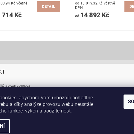
,94 Kč včetně
od 18 019,32 Kč včetně
DETAIL
DE
DPH
 714 Kč
14 892 Kč
od
KT
d
@
jap-zarubne.cz
05 295 778
cookies, abychom Vám umožnili pohodlné
S
webu a díky analýze provozu webu neustále
|
|
ní pouzdra JAP posuvné dveře
Skleněné dveře
Dveře Jelínek, schody a z
jeho funkce, výkon a použitelnost.
NÍ