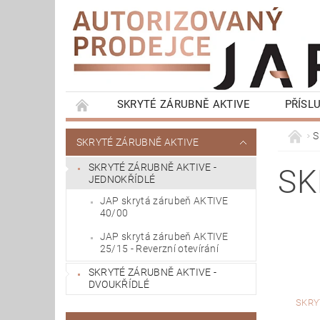
SKRYTÉ ZÁRUBNĚ AKTIVE
PŘÍSL
KONTRA ZÁRUBNĚ LATENTE
OKOPOVÁ S
S
SKRYTÉ ZÁRUBNĚ AKTIVE
KOMPLETNÍ BALÍČKY - SKRYTÉ ZÁRUBNĚ
SKRYTÉ ZÁRUBNĚ AKTIVE -
SK
JEDNOKŘÍDLÉ
JAP skrytá zárubeň AKTIVE
40/00
JAP skrytá zárubeň AKTIVE
25/15 - Reverzní otevírání
SKRYTÉ ZÁRUBNĚ AKTIVE -
DVOUKŘÍDLÉ
SKRY