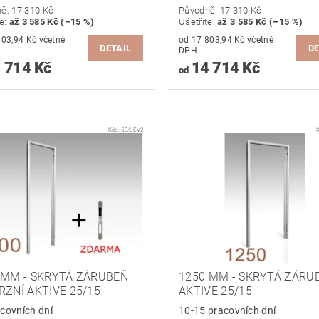
ně:
17 310 Kč
Původně:
17 310 Kč
te
:
až 3 585 Kč (–15 %)
Ušetříte
:
až 3 585 Kč (–15 %)
,94 Kč včetně
od 17 803,94 Kč včetně
DETAIL
DE
DPH
 714 Kč
14 714 Kč
od
Kód:
50/LEV2
 MM - SKRYTÁ ZÁRUBEŇ
1250 MM - SKRYTÁ ZÁRU
RZNÍ AKTIVE 25/15
AKTIVE 25/15
covních dní
10-15 pracovních dní