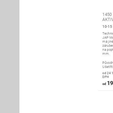
1450
AKTI
10-15 
Technic
JAP MA
má jin
zárubeň
na pop
mm.
Původ
Ušetří
od 24 169
DPH
19
od