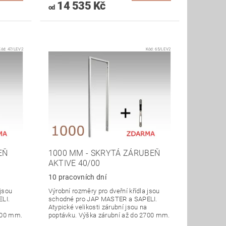
14 535 Kč
od
Kód:
47/LEV2
Kód:
65/LEV2
EŇ
1000 MM - SKRYTÁ ZÁRUBEŇ
AKTIVE 40/00
10 pracovních dní
 jsou
Výrobní rozměry pro dveřní křídla jsou
LI.
schodné pro JAP MASTER a SAPELI.
Atypické velikosti zárubní jsou na
700 mm.
poptávku. Výška zárubní až do 2700 mm.