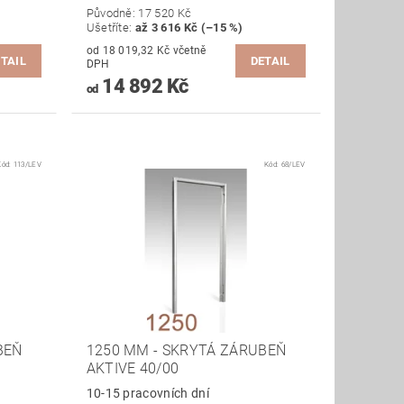
Původně:
17 520 Kč
Ušetříte
:
až 3 616 Kč (–15 %)
od 18 019,32 Kč včetně
TAIL
DETAIL
DPH
14 892 Kč
od
Kód:
113/LEV
Kód:
68/LEV
BEŇ
1250 MM - SKRYTÁ ZÁRUBEŇ
AKTIVE 40/00
10-15 pracovních dní