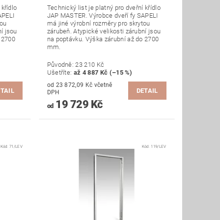
 křídlo
Technický list je platný pro dveřní křídlo
APELI
JAP MASTER. Výrobce dveří fy SAPELI
tou
má jiné výrobní rozměry pro skrytou
ní jsou
zárubeň. Atypické velikosti zárubní jsou
o 2700
na poptávku. Výška zárubní až do 2700
mm.
Původně:
23 210 Kč
Ušetříte
:
až 4 887 Kč (–15 %)
od 23 872,09 Kč včetně
TAIL
DETAIL
DPH
19 729 Kč
od
Kód:
71/LEV
Kód:
119/LEV