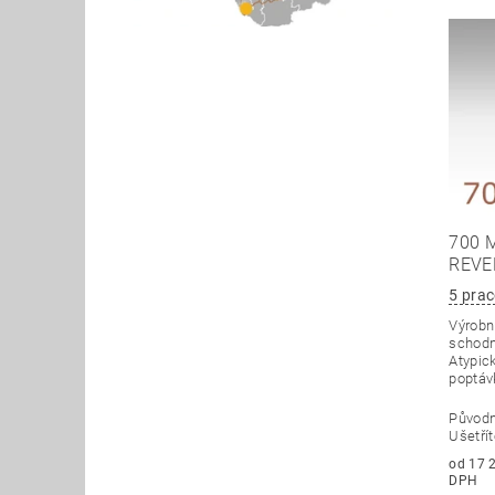
700 
REVE
5 prac
Výrobní
schodn
Atypick
poptáv
Původ
Ušetří
od 17 258
DPH