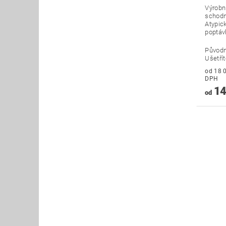
Výrobní
schodn
Atypick
poptáv
Původ
Ušetří
od 18 019
DPH
14
od