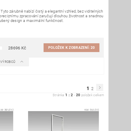
yto zárubně nabízí čistý a elegantní vzhled, bez viditelných
a preciznímu zpracování zaručují dlouhou životnost a snadnou
 nerušený design a maximální funkčnost.
POLOŽEK K ZOBRAZENÍ:
20
28696
Kč
A VÝROBCŮ
1
2
1
2
20
Stránka
z
-
položek celkem
Kód:
38/LEV2
Kód:
56/LEV2