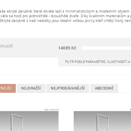
aše skryté zárubně, které skvěle ladí s minimalistickým a moderním stylem. T
kvěle se hodí pro jednokřídlé i dvoukřídlé dveře. Díky kvalitním materiálům 
 Skryté zárubně z naší nabídky jsou ideální volbou pro ty, kteří chtějí čistý,
SKLADĚ
14085
Kč
FILTR PODLE PARAMETRŮ, VLASTNOSTÍ 
VNĚJŠÍ
NEJDRAŽŠÍ
NEJPRODÁVANĚJŠÍ
ABECEDNĚ
Kód:
53/LEV2