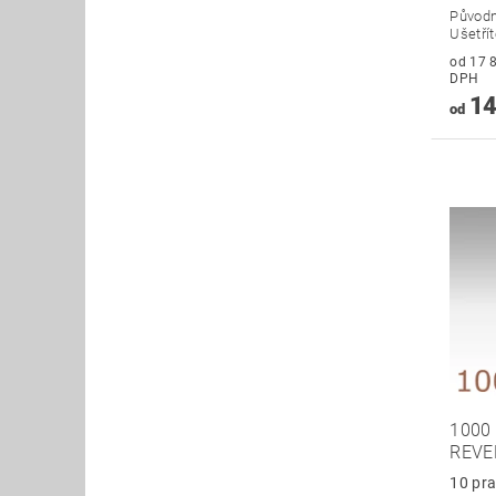
Původ
Ušetří
od 17 803
DPH
14
od
1000
REVE
10 pra