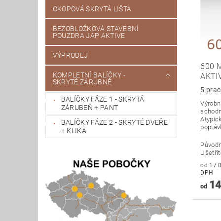
OKOPOVÁ SKRYTÁ LIŠTA
BEZOBLOŽKOVÁ STAVEBNÍ
POUZDRA JAP AKTIVE
VÝPRODEJ
600 
KOMPLETNÍ BALÍČKY -
AKTI
SKRYTÉ ZÁRUBNĚ
5 prac
BALÍČKY FÁZE 1 - SKRYTÁ
Výrobní
ZÁRUBEŇ + PANT
schodn
Atypick
BALÍČKY FÁZE 2 - SKRYTÉ DVEŘE
poptáv
+ KLIKA
Původ
Ušetří
od 17 042
DPH
14
od