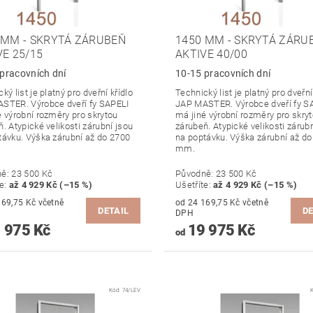
 MM - SKRYTÁ ZÁRUBEŇ
1450 MM - SKRYTÁ ZÁRU
VE 25/15
AKTIVE 40/00
pracovních dní
10-15 pracovních dní
ký list je platný pro dveřní křídlo
Technický list je platný pro dveřní
STER. Výrobce dveří fy SAPELI
JAP MASTER. Výrobce dveří fy S
é výrobní rozměry pro skrytou
má jiné výrobní rozměry pro skry
. Atypické velikosti zárubní jsou
zárubeň. Atypické velikosti zárub
távku. Výška zárubní až do 2700
na poptávku. Výška zárubní až d
mm.
ně:
23 500 Kč
Původně:
23 500 Kč
te
:
až 4 929 Kč (–15 %)
Ušetříte
:
až 4 929 Kč (–15 %)
,75 Kč včetně
od 24 169,75 Kč včetně
DETAIL
DE
DPH
 975 Kč
19 975 Kč
od
Kód:
74/LEV