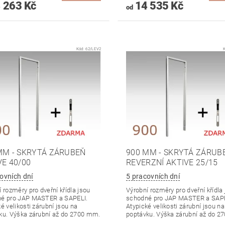
 263 Kč
14 535 Kč
od
Kód:
62/LEV2
MM - SKRYTÁ ZÁRUBEŇ
900 MM - SKRYTÁ ZÁRUB
VE 40/00
REVERZNÍ AKTIVE 25/15
ovních dní
5 pracovních dní
 rozměry pro dveřní křídla jsou
Výrobní rozměry pro dveřní křídla
é pro JAP MASTER a SAPELI.
schodné pro JAP MASTER a SAPE
é velikosti zárubní jsou na
Atypické velikosti zárubní jsou na
ku. Výška zárubní až do 2700 mm.
poptávku. Výška zárubní až do 2