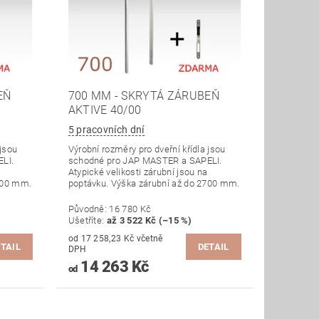
EŇ
700 MM - SKRYTÁ ZÁRUBEŇ
AKTIVE 40/00
5 pracovních dní
 jsou
Výrobní rozměry pro dveřní křídla jsou
LI.
schodné pro JAP MASTER a SAPELI.
Atypické velikosti zárubní jsou na
700 mm.
poptávku. Výška zárubní až do 2700 mm.
Původně:
16 780 Kč
Ušetříte
:
až 3 522 Kč (–15 %)
od 17 258,23 Kč včetně
TAIL
DETAIL
DPH
14 263 Kč
od