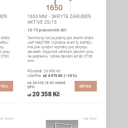
BEŇ
1650 MM - SKRYTÁ ZÁRUBEŇ
AKTIVE 25/15
10-15 pracovních dní
 křídlo
Technický list je platný pro dveřní křídlo
APELI
JAP MASTER. Výrobce dveří fy SAPELI
tou
má jiné výrobní rozměry pro skrytou
ní jsou
zárubeň. Atypické velikosti zárubní jsou
o 2700
na poptávku. Výška zárubní až do 2700
mm.
Původně:
23 950 Kč
Ušetříte
:
až 4 975 Kč (–15 %)
od 24 633,18 Kč včetně
TAIL
DETAIL
DPH
20 358 Kč
od
Kód:
122/LEV
Kód:
77/LEV