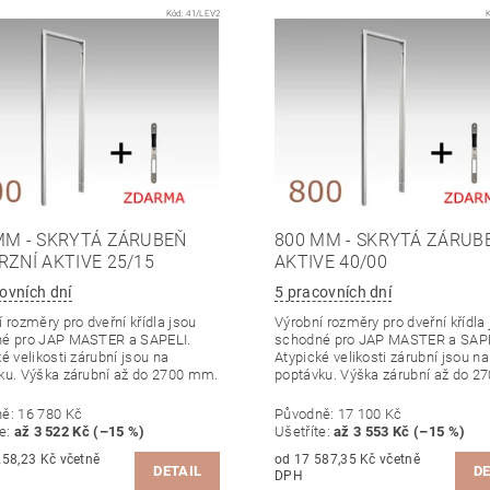
Kód:
41/LEV2
MM - SKRYTÁ ZÁRUBEŇ
800 MM - SKRYTÁ ZÁRUB
RZNÍ AKTIVE 25/15
AKTIVE 40/00
ovních dní
5 pracovních dní
 rozměry pro dveřní křídla jsou
Výrobní rozměry pro dveřní křídla
é pro JAP MASTER a SAPELI.
schodné pro JAP MASTER a SAPE
é velikosti zárubní jsou na
Atypické velikosti zárubní jsou na
ku. Výška zárubní až do 2700 mm.
poptávku. Výška zárubní až do 2
ně:
16 780 Kč
Původně:
17 100 Kč
te
:
až 3 522 Kč (–15 %)
Ušetříte
:
až 3 553 Kč (–15 %)
,23 Kč včetně
od 17 587,35 Kč včetně
DETAIL
DE
DPH