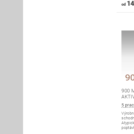
14
od
900 
AKTI
5 prac
Výrobní
schodn
Atypick
poptáv