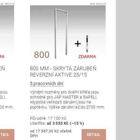
Kód:
59/LEV2
Kód:
44/LEV2
EŇ
800 MM - SKRYTÁ ZÁRUBEŇ
REVERZNÍ AKTIVE 25/15
5 pracovních dní
 jsou
Výrobní rozměry pro dveřní křídla jsou
LI.
schodné pro JAP MASTER a SAPELI.
Atypické velikosti zárubní jsou na
700 mm.
poptávku. Výška zárubní až do 2700 mm.
Původně:
17 100 Kč
Ušetříte
:
až 3 553 Kč (–15 %)
od 17 587,35 Kč včetně
TAIL
DETAIL
DPH