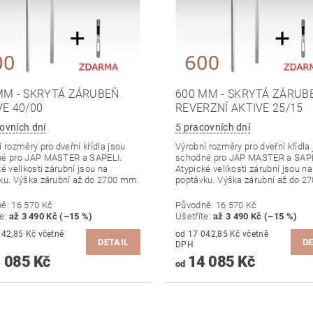
MM - SKRYTÁ ZÁRUBEŇ
600 MM - SKRYTÁ ZÁRUB
VE 40/00
REVERZNÍ AKTIVE 25/15
ovních dní
5 pracovních dní
 rozměry pro dveřní křídla jsou
Výrobní rozměry pro dveřní křídla
é pro JAP MASTER a SAPELI.
schodné pro JAP MASTER a SAPE
é velikosti zárubní jsou na
Atypické velikosti zárubní jsou na
ku. Výška zárubní až do 2700 mm.
poptávku. Výška zárubní až do 2
ně:
16 570 Kč
Původně:
16 570 Kč
te
:
až 3 490 Kč (–15 %)
Ušetříte
:
až 3 490 Kč (–15 %)
,85 Kč včetně
od 17 042,85 Kč včetně
DETAIL
DE
DPH
 085 Kč
14 085 Kč
od