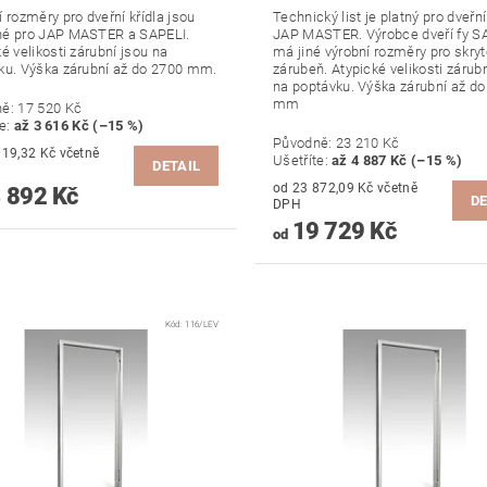
 rozměry pro dveřní křídla jsou
Technický list je platný pro dveřní
é pro JAP MASTER a SAPELI.
JAP MASTER. Výrobce dveří fy S
é velikosti zárubní jsou na
má jiné výrobní rozměry pro skry
ku. Výška zárubní až do 2700 mm.
zárubeň. Atypické velikosti zárub
na poptávku. Výška zárubní až d
mm
ně:
17 520 Kč
te
:
až 3 616 Kč (–15 %)
Původně:
23 210 Kč
,32 Kč včetně
Ušetříte
:
až 4 887 Kč (–15 %)
DETAIL
od 23 872,09 Kč včetně
 892 Kč
DE
DPH
19 729 Kč
od
Kód:
116/LEV