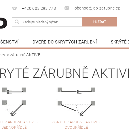
obchod@jap-zarubne.cz
+420 605 295 778
UŠENSTVÍ
DVEŘE DO SKRYTÝCH ZÁRUBNÍ
SKRÝTÉ 
KRYTÁ LIŠTA
BEZOBLOŽKOVÁ STAVEBNÍ POUZDRA JAP 
kryté zárubně AKTIVE
NAPIŠTE NÁM
KONTAKTY
VIDEONÁVODY
K
RYTÉ ZÁRUBNĚ AKTIV
TÉ ZÁRUBNĚ AKTIVE -
SKRYTÉ ZÁRUBNĚ AKTIVE -
JEDNOKŘÍDLÉ
DVOUKŘÍDLÉ