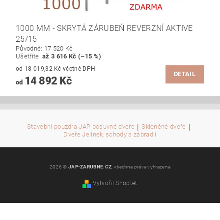
1000 MM - SKRYTÁ ZÁRUBEŇ REVERZNÍ AKTIVE
25/15
Původně:
17 520 Kč
Ušetříte
:
až 3 616 Kč (–15 %)
od 18 019,32 Kč včetně DPH
DETAIL
14 892 Kč
od
|
|
Stavební pouzdra JAP posuvné dveře
Skleněné dveře
Dveře Jelínek, schody a zábradlí
2026 ©
JAP-ZARUBNE.CZ
, všechna práva vyhrazena
Vytvořil Shoptet