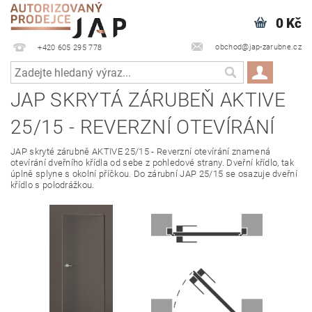
0 Kč
obchod@jap-zarubne.cz
+420 605 295 778
JAP SKRYTÁ ZÁRUBEŇ AKTIVE
25/15 - REVERZNÍ OTEVÍRÁNÍ
JAP skryté zárubně AKTIVE 25/15 - Reverzní otevírání znamená
otevírání dveřního křídla od sebe z pohledové strany. Dveřní křídlo, tak
úplně splyne s okolní příčkou. Do zárubní JAP 25/15 se osazuje dveřní
křídlo s polodrážkou.