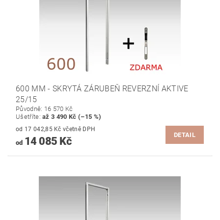
600 MM - SKRYTÁ ZÁRUBEŇ REVERZNÍ AKTIVE
25/15
Původně:
16 570 Kč
Ušetříte
:
až 3 490 Kč (–15 %)
od 17 042,85 Kč včetně DPH
DETAIL
14 085 Kč
od