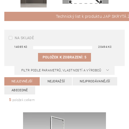
Technický list k produktu JAP SKRYT
NA SKLADĚ
14085
Kč
20494
Kč
POLOŽEK K ZOBRAZENÍ:
5
FILTR PODLE PARAMETRŮ, VLASTNOSTÍ A VÝROBCŮ
NEJLEVNĚJŠÍ
NEJDRAŽŠÍ
NEJPRODÁVANĚJŠÍ
ABECEDNĚ
5
položek celkem