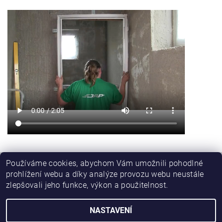
Používáme cookies, abychom Vám umožnili pohodlné
prohlížení webu a díky analýze provozu webu neustále
|
|
Stavební pouzdra JAP posuvné dveře
Skleněné dveře
zlepšovali jeho funkce, výkon a použitelnost.
Dveře Jelínek, schody a zábradlí
NASTAVENÍ