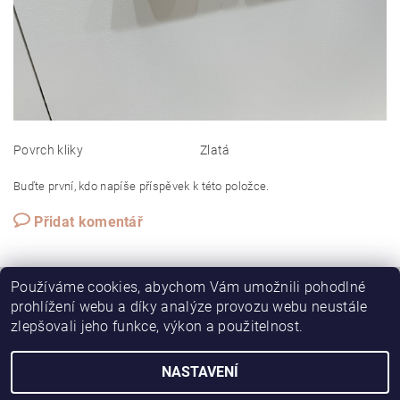
Povrch kliky
Zlatá
Buďte první, kdo napíše příspěvek k této položce.
Přidat komentář
Používáme cookies, abychom Vám umožnili pohodlné
prohlížení webu a díky analýze provozu webu neustále
|
|
Stavební pouzdra JAP posuvné dveře
Skleněné dveře
zlepšovali jeho funkce, výkon a použitelnost.
Dveře Jelínek, schody a zábradlí
NASTAVENÍ
2026 ©
JAP-ZARUBNE.CZ
, všechna práva vyhrazena