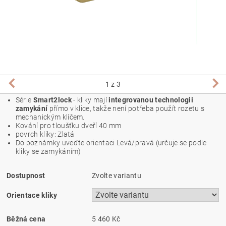
1
z 3
Série
Smart2lock
- kliky mají
integrovanou technologii
zamykání
přímo v klice, takže není potřeba použít rozetu s
mechanickým klíčem.
Kování pro tloušťku dveří 40 mm
povrch kliky: Zlatá
Do poznámky uveďte orientaci Levá/pravá (určuje se podle
kliky se zamykáním)
Dostupnost
Zvolte variantu
Orientace kliky
Běžná cena
5 460 Kč