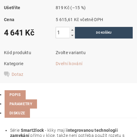
Ušetříte
819 Kč
(–15 %)
Cena
5 615,61 Kč včetně DPH
4 641 Kč
Kód produktu
Zvolte variantu
Kategorie
Dveřní kování
Dotaz
POPIS
PARAMETRY
DISKUZE
Série
Smart2lock
- kliky mají
integrovanou technologii
zamykání
přímo v klice, takže není potřeba použít rozetu s