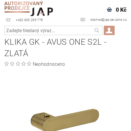
0 Kč
obchod@jap-zarubne.cz
+420 605 295 778
KLIKA GK - AVUS ONE S2L -
ZLATÁ
Neohodnoceno