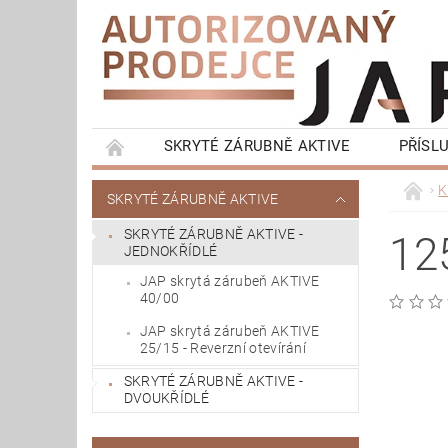
SKRYTÉ ZÁRUBNĚ AKTIVE
PŘÍSL
KONTRA ZÁRUBNĚ LATENTE
OKOPOVÁ S
K
SKRYTÉ ZÁRUBNĚ AKTIVE
KOMPLETNÍ BALÍČKY - SKRYTÉ ZÁRUBNĚ
SKRYTÉ ZÁRUBNĚ AKTIVE -
12
JEDNOKŘÍDLÉ
JAP skrytá zárubeň AKTIVE
40/00
JAP skrytá zárubeň AKTIVE
25/15 - Reverzní otevírání
SKRYTÉ ZÁRUBNĚ AKTIVE -
DVOUKŘÍDLÉ