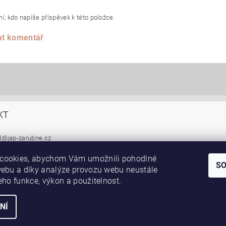
í, kdo napíše příspěvek k této položce.
at komentář
KT
d
@
jap-zarubne.cz
05 295 778
cookies, abychom Vám umožnili pohodlné
S
webu a díky analýze provozu webu neustále
|
|
ní pouzdra JAP posuvné dveře
Skleněné dveře
Dveře Jelínek, schody a z
jeho funkce, výkon a použitelnost.
NÍ