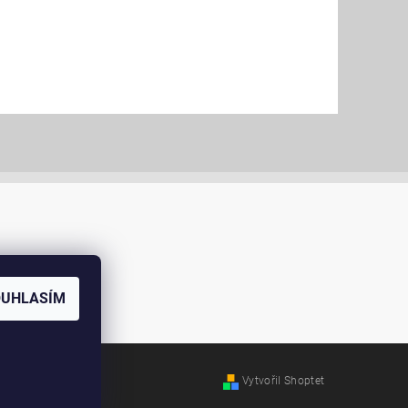
OUHLASÍM
ábradlí
Vytvořil Shoptet