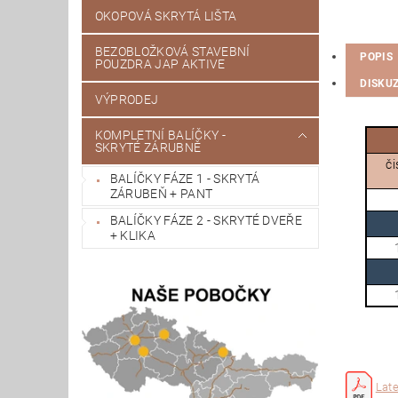
OKOPOVÁ SKRYTÁ LIŠTA
BEZOBLOŽKOVÁ STAVEBNÍ
POPIS
POUZDRA JAP AKTIVE
DISKU
VÝPRODEJ
KOMPLETNÍ BALÍČKY -
SKRYTÉ ZÁRUBNĚ
či
BALÍČKY FÁZE 1 - SKRYTÁ
ZÁRUBEŇ + PANT
BALÍČKY FÁZE 2 - SKRYTÉ DVEŘE
+ KLIKA
Late