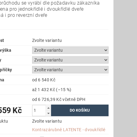
 průchodu se vyrábí dle požadavku zákazníka
ena pro jednokřídlé i dvoukřídlé dveře
 i pro reverzní dveře
st
Zvolte variantu
 výška
y
příčky
na
od 6 540 Kč
až
1 432 Kč
(–15 %)
od 6 726,39 Kč
včetně DPH
559 Kč
uktu
Zvolte variantu
e
Kontrazárubně LATENTE - dvoukřídlé