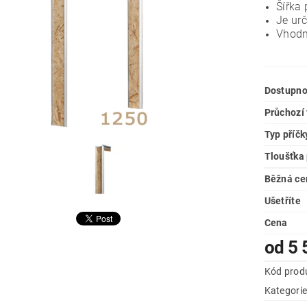
Šířka
Je urč
Vhodná
Dostupno
Průchozí
Typ příčk
Tloušťka 
Běžná ce
Ušetříte
Cena
od 5 
Kód prod
Kategori