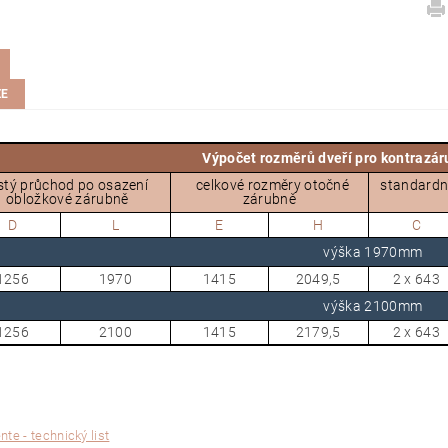
ZE
Výpočet rozměrů dveří pro kontraz
stý průchod po osazení
celkové rozměry otočné
standardn
obložkové zárubně
zárubně
D
L
E
H
C
výška 1970mm
1256
1970
1415
2049,5
2 x 643
výška 2100mm
1256
2100
1415
2179,5
2 x 643
nte - technický list