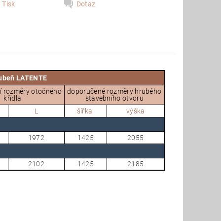
Tisk
Dotaz
árubeň LATENTE
í rozměry otočného
doporučené rozměry hrubého
křídla
stavebního otvoru
L
šířka
výška
1972
1425
2055
2102
1425
2185