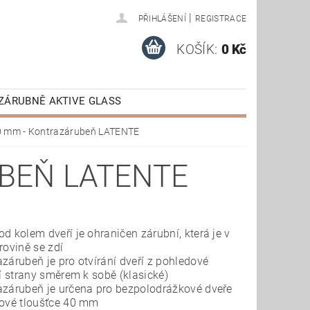
|
PŘIHLÁŠENÍ
REGISTRACE
KOŠÍK:
0 Kč
ZÁRUBNĚ AKTIVE GLASS
AKTIVE
VÝPRODEJ
 mm - Kontrazárubeň LATENTE
E STAŽENÍ
BEŇ LATENTE
d kolem dveří je ohraničen zárubní, která je v
rovině se zdí
zárubeň je pro otvírání dveří z pohledové
cí strany směrem k sobě (klasické)
azárubeň je určena pro bezpolodrážkové dveře
kové tloušťce 40 mm