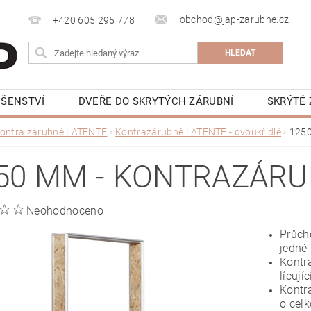
obchod@jap-zarubne.cz
+420 605 295 778
UŠENSTVÍ
DVEŘE DO SKRYTÝCH ZÁRUBNÍ
SKRÝTÉ 
KRYTÁ LIŠTA
BEZOBLOŽKOVÁ STAVEBNÍ POUZDRA JAP 
ontra zárubně LATENTE
Kontrazárubně LATENTE - dvoukřídlé
1250
NAPIŠTE NÁM
KONTAKTY
VIDEONÁVODY
K
50 MM - KONTRAZÁRU
Neohodnoceno
Průcho
jedné 
Kontra
lícují
Kontr
o cel