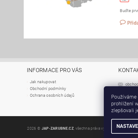
Buďte prvn
Přid
INFORMACE PRO VÁS
KONTA
Jak nakupovat
obcho
Obchodní podmínky
+420 6
Ochrana osobních údajů
Používáme 
prohlížení 
Staveb
zlepšovali 
NASTAVE
2026 ©
JAP-ZARUBNE.CZ
, všechna práva vyhrazena