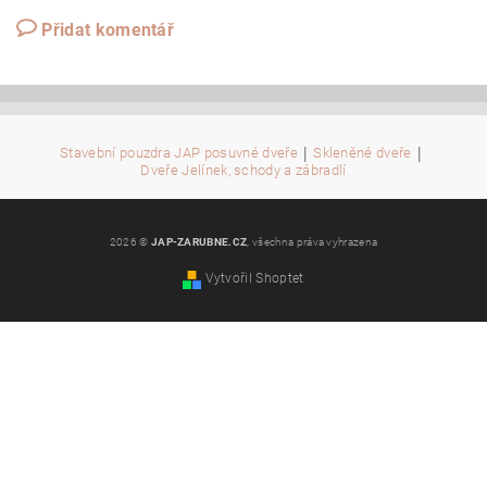
Přidat komentář
|
|
Stavební pouzdra JAP posuvné dveře
Skleněné dveře
Dveře Jelínek, schody a zábradlí
2026 ©
JAP-ZARUBNE.CZ
, všechna práva vyhrazena
Vytvořil Shoptet