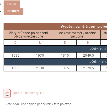
POPIS
DISKUZE
Výpočet rozměrů dveří pro 
čistý průchod po osazení
celkové rozměry otočné
st
obložkové zárubně
zárubně
D
L
E
H
výška 19
1656
1970
1815
2049,5
výška 21
1656
2100
1815
2179,5
Latente - technický list
Buďte první, kdo napíše příspěvek k této položce.