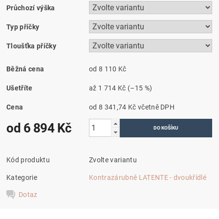
Průchozí výška
Typ příčky
Tloušťka příčky
Běžná cena
od 8 110 Kč
Ušetříte
až
1 714 Kč
(–15 %)
Cena
od 8 341,74 Kč
včetně DPH
od 6 894 Kč
Kód produktu
Zvolte variantu
Kategorie
Kontrazárubně LATENTE - dvoukřídlé
Dotaz