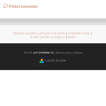
Přidat komentář
|
|
Stavební pouzdra JAP posuvné dveře
Skleněné dveře
Dveře Jelínek, schody a zábradlí
2026 ©
JAP-ZARUBNE.CZ
, všechna práva vyhrazena
Vytvořil Shoptet