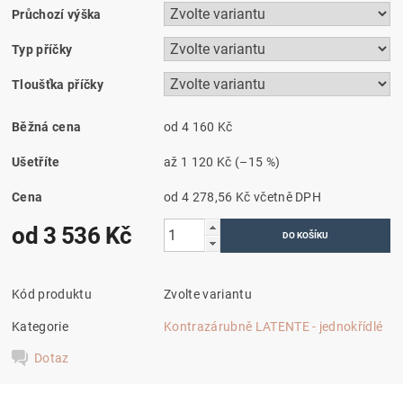
Průchozí výška
Typ příčky
Tloušťka příčky
Běžná cena
od 4 160 Kč
Ušetříte
až
1 120 Kč
(–15 %)
Cena
od 4 278,56 Kč
včetně DPH
od 3 536 Kč
Kód produktu
Zvolte variantu
Kategorie
Kontrazárubně LATENTE - jednokřídlé
Dotaz