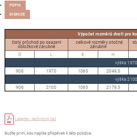
POPIS
DISKUZE
Výpočet rozměrů dveří pro 
čistý průchod po osazení
celkové rozměry otočné
st
obložkové zárubně
zárubně
D
L
E
H
výška 19
906
1970
1065
2049,5
výška 21
906
2100
1065
2179,5
Latente - technický list
Buďte první, kdo napíše příspěvek k této položce.