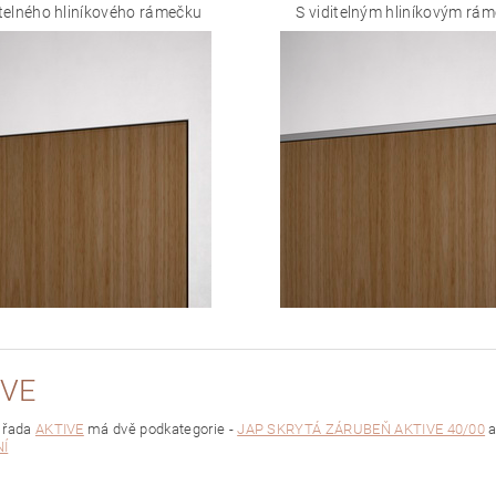
telného hliníkového rámečku
S viditelným hliníkovým rá
IVE
 řada
AKTIVE
má dvě podkategorie -
JAP SKRYTÁ ZÁRUBEŇ AKTIVE 40/00
Í