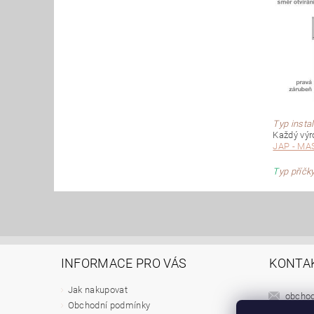
Typ insta
Každý výr
JAP - MA
T
yp příčk
INFORMACE PRO VÁS
KONTA
Jak nakupovat
obcho
Obchodní podmínky