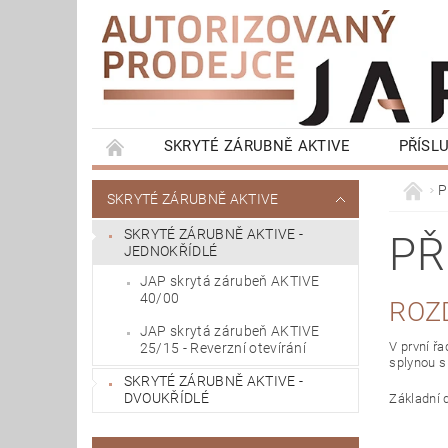
SKRYTÉ ZÁRUBNĚ AKTIVE
PŘÍSL
KONTRA ZÁRUBNĚ LATENTE
OKOPOVÁ S
P
SKRYTÉ ZÁRUBNĚ AKTIVE
KOMPLETNÍ BALÍČKY - SKRYTÉ ZÁRUBNĚ
SKRYTÉ ZÁRUBNĚ AKTIVE -
PŘ
JEDNOKŘÍDLÉ
JAP skrytá zárubeň AKTIVE
40/00
ROZ
JAP skrytá zárubeň AKTIVE
V první ř
25/15 - Reverzní otevírání
splynou s 
SKRYTÉ ZÁRUBNĚ AKTIVE -
DVOUKŘÍDLÉ
Základní 