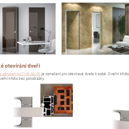
é otevírání dveří
á zárubeň AKTIVE 40/00
je označení pro otevíravé dveře k sobě. Dveřní křídlo
eřní křídlo bez polodrážky.