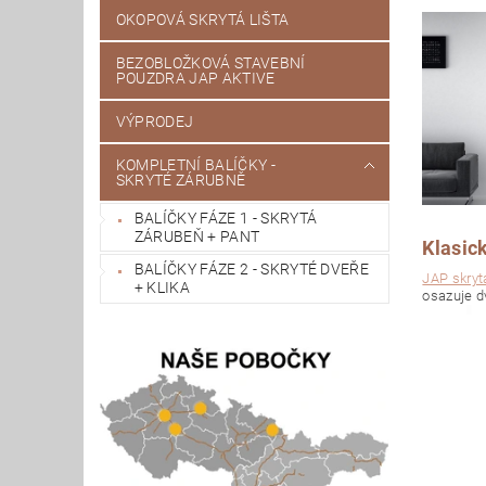
OKOPOVÁ SKRYTÁ LIŠTA
BEZOBLOŽKOVÁ STAVEBNÍ
POUZDRA JAP AKTIVE
VÝPRODEJ
KOMPLETNÍ BALÍČKY -
SKRYTÉ ZÁRUBNĚ
BALÍČKY FÁZE 1 - SKRYTÁ
ZÁRUBEŇ + PANT
Klasick
BALÍČKY FÁZE 2 - SKRYTÉ DVEŘE
JAP skryt
+ KLIKA
osazuje dv