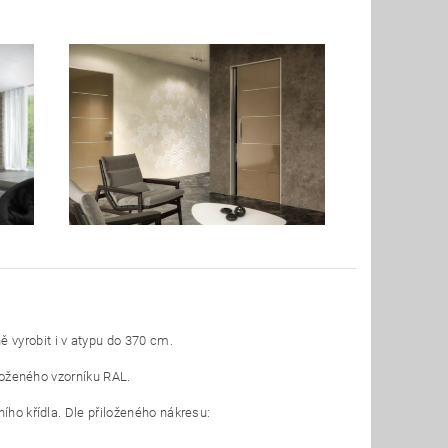
vyrobit i v atypu do 370 cm.
iloženého vzorníku RAL.
ího křídla. Dle přiloženého nákresu: