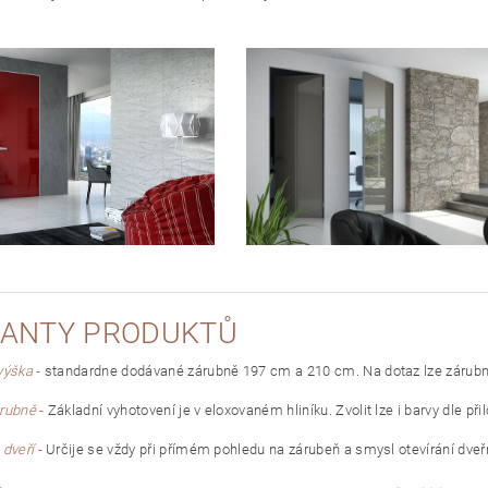
IANTY PRODUKTŮ
výška
-
standardne dodávané zárubně 197 cm a 210 cm. Na dotaz lze zárubně 
árubně
-
Základní vyhotovení je v eloxovaném hliníku. Zvolit lze i barvy dle př
 dveří
-
Určije se vždy při přímém pohledu na zárubeň a smysl otevírání dveřn