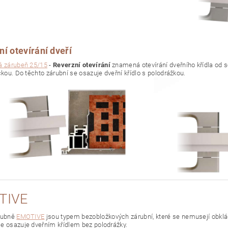
í otevírání dveří
á zárubeň 25/15
-
Reverzní otevírání
znamená otevírání dveřního křídla od se
čkou. Do těchto zárubní se osazuje dveřní křídlo s polodrážkou.
TIVE
rubně
EMOTIVE
jsou typem bezobložkových zárubní, které se nemusejí obklá
e osazuje dveřním křídlem bez polodrážky.