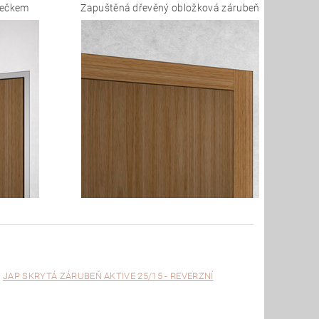
mečkem
Zapuštěná dřevěný obložková zárubeň
a
JAP SKRYTÁ ZÁRUBEŇ AKTIVE 25/15 - REVERZNÍ