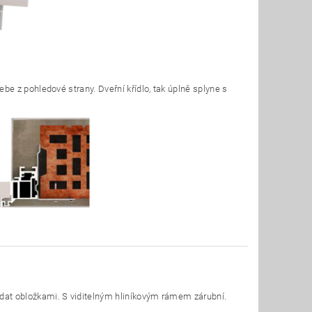
be z pohledové strany. Dveřní křídlo, tak úplně splyne s
dat obložkami. S viditelným hliníkovým rámem zárubní.