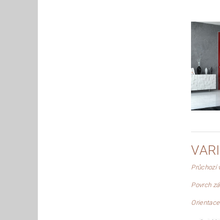
VAR
Průchozí 
Povrch z
Orientace