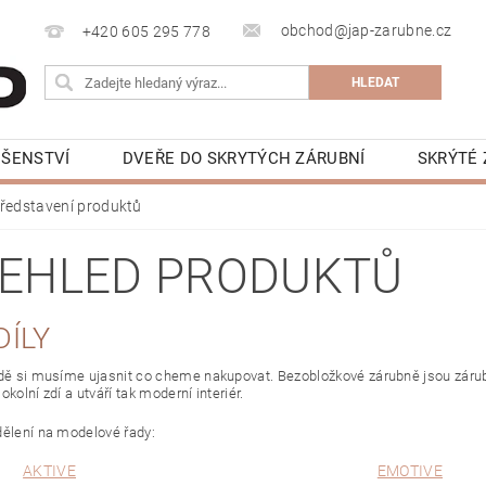
obchod@jap-zarubne.cz
+420 605 295 778
UŠENSTVÍ
DVEŘE DO SKRYTÝCH ZÁRUBNÍ
SKRÝTÉ 
KRYTÁ LIŠTA
BEZOBLOŽKOVÁ STAVEBNÍ POUZDRA JAP 
ředstavení produktů
NAPIŠTE NÁM
KONTAKTY
VIDEONÁVODY
K
EHLED PRODUKTŮ
DÍLY
adě si musíme ujasnit co cheme nakupovat. Bezobložkové zárubně jsou zárubn
okolní zdí a utváří tak moderní interiér.
dělení na modelové řady:
AKTIVE
EMOTIVE