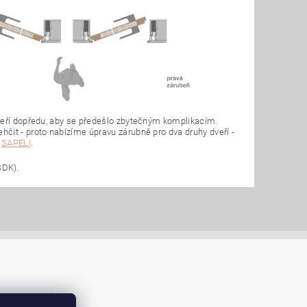
dveří dopředu, aby se předešlo zbytečným komplikacím.
čit - proto nabízíme úpravu zárubně pro dva druhy dveří -
e
SAPELI
.
SDK).