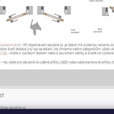
lovaných dveří
-
Při objednávání zárubně je je dobré mít zvolenou variantu 
obce dveří dodává jiný typ zavěšení. My chceme našim zákazníkům výběr uleh
STER
- dveře s vysokým leskem nebo s povrchem stěrky a Dveře od výrobc
y
- Na výběr pro zárubně do zděné příčky (ZEĎ) nebo sádrokartonové příčky (
KT
d
@
jap-zarubne.cz