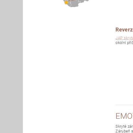
Reverzn
JAP skryt
okolní pří
EMO
Skryté zá
Zárubeň s