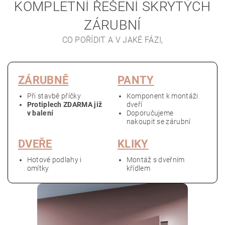
KOMPLETNÍ ŘEŠENÍ SKRYTÝCH
ZÁRUBNÍ
ZÁRUBNĚ
PANTY
Při stavbě příčky
Komponent k montáži
Protiplech ZDARMA již
dveří
v balení
Doporučujeme
nakoupit se zárubní
DVEŘE
KLIKY
Hotové podlahy i
Montáž s dveřním
omítky
křídlem