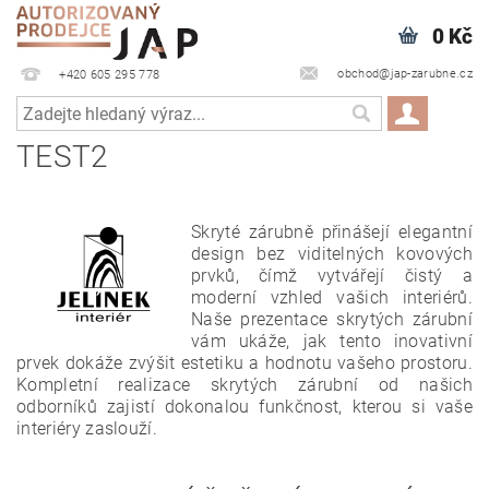
0 Kč
obchod@jap-zarubne.cz
+420 605 295 778
TEST2
Skryté zárubně přinášejí elegantní
design bez viditelných kovových
prvků, čímž vytvářejí čistý a
moderní vzhled vašich interiérů.
Naše prezentace skrytých zárubní
vám ukáže, jak tento inovativní
prvek dokáže zvýšit estetiku a hodnotu vašeho prostoru.
Kompletní realizace skrytých zárubní od našich
odborníků zajistí dokonalou funkčnost, kterou si vaše
interiéry zaslouží.