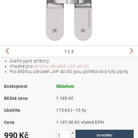
1
z 3
Dveřní pant stříbrný
Vhodné pro
skrytou zárubeň JAP 40/00
Pro běžnou zárubeň JAP 40/00 jsou potřeba dva tyto panty
Dostupnost
Skladem
Běžná cena
1 165 Kč
Ušetříte
175 Kč
(–15 %)
Cena
1 197,90 Kč včetně DPH
990 Kč