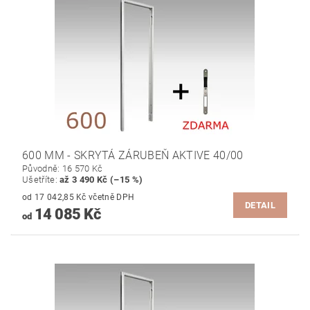
600 MM - SKRYTÁ ZÁRUBEŇ AKTIVE 40/00
Původně:
16 570 Kč
Ušetříte
:
až 3 490 Kč (–15 %)
od 17 042,85 Kč včetně DPH
DETAIL
14 085 Kč
od