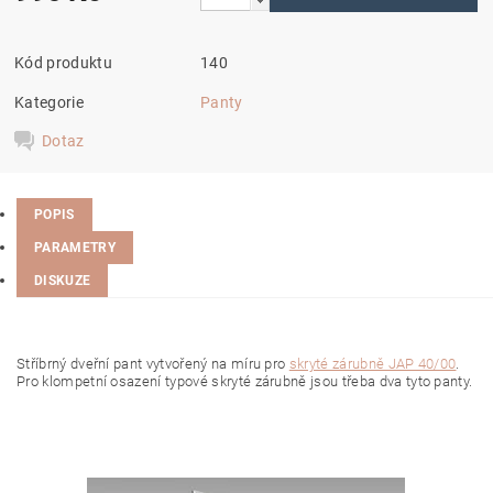
Kód produktu
140
Kategorie
Panty
Dotaz
POPIS
PARAMETRY
DISKUZE
Stříbrný dveřní pant vytvořený na míru pro
skryté zárubně JAP 40/00
.
Pro klompetní osazení typové skryté zárubně jsou třeba dva tyto panty.