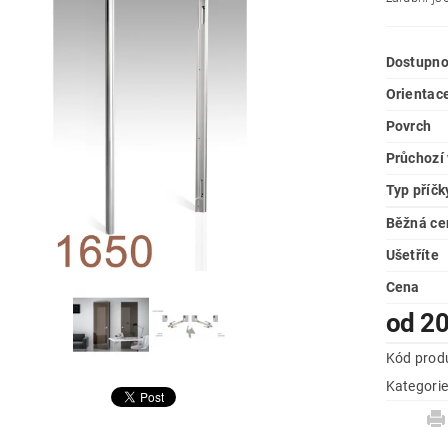
Dostupno
Orientace
Povrch
Průchozí
Typ příčk
Běžná ce
Ušetříte
Cena
od 20
Kód prod
Kategori