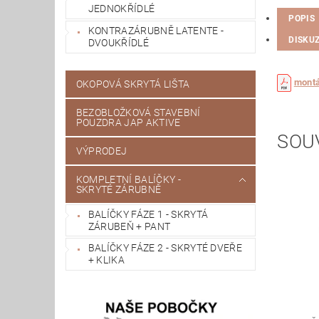
JEDNOKŘÍDLÉ
POPIS
KONTRAZÁRUBNĚ LATENTE -
DISKU
DVOUKŘÍDLÉ
montá
OKOPOVÁ SKRYTÁ LIŠTA
BEZOBLOŽKOVÁ STAVEBNÍ
POUZDRA JAP AKTIVE
SOU
VÝPRODEJ
KOMPLETNÍ BALÍČKY -
SKRYTÉ ZÁRUBNĚ
BALÍČKY FÁZE 1 - SKRYTÁ
ZÁRUBEŇ + PANT
BALÍČKY FÁZE 2 - SKRYTÉ DVEŘE
+ KLIKA