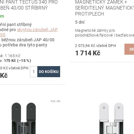
NÍ PANT TECTUS 340 PRO
MAGNETICKÝ ZÁMEK +
BEŇ 40/00 STŘÍBRNÝ
SEŘIDITELNÝ MAGNETICK
PROTIPLECH
em
5 dní
řní pant stříbrný
odné pro
skrytou zárubeň JAP
Magnetické zámky pro
/00
polodrážkové/falcové i bezfalcov
o běžnou zárubeň JAP 40/00
u potřeba dva tyto panty
2 073,94 Kč včetně DPH
DE
1 714 Kč
ně:
1 165 Kč
te
:
175 Kč (–15 %)
1 197,90 Kč včetně DPH
 Kč
Kód:
236