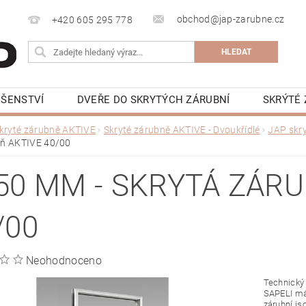
obchod@jap-zarubne.cz
+420 605 295 778
UŠENSTVÍ
DVEŘE DO SKRYTÝCH ZÁRUBNÍ
SKRÝTÉ 
KRYTÁ LIŠTA
BEZOBLOŽKOVÁ STAVEBNÍ POUZDRA JAP 
kryté zárubně AKTIVE
Skryté zárubně AKTIVE - Dvoukřídlé
JAP skr
ň AKTIVE 40/00
NAPIŠTE NÁM
KONTAKTY
VIDEONÁVODY
K
50 MM - SKRYTÁ ZÁRU
/00
Neohodnoceno
Technický 
SAPELI má 
zárubní js