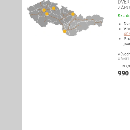
DVEŘ
ZÁRU
Sklad
Dve
Vh
40
Pr
jso
Původ
Ušetří
990