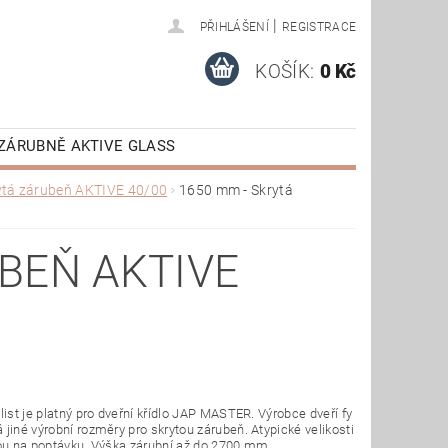
|
PŘIHLÁŠENÍ
REGISTRACE
KOŠÍK:
0 Kč
ZÁRUBNĚ AKTIVE GLASS
AKTIVE
VÝPRODEJ
ytá zárubeň AKTIVE 40/00
1650 mm - Skrytá
E STAŽENÍ
BEŇ AKTIVE
list je platný pro dveřní křídlo JAP MASTER. Výrobce dveří fy
jiné výrobní rozměry pro skrytou zárubeň. Atypické velikosti
ou na poptávku. Výška zárubní až do 2700 mm.