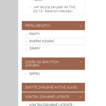
JAP skrytá zárubeň AKTIVE
25/15 - Reverzní otevírání
PŘÍSLUŠENSTVÍ
PANTY
DVEŘNÍ KOVÁNÍ
ZÁMKY
DVEŘE DO SKRYTÝCH
ZÁRUBNÍ
SAPELI
SKRÝTÉ ZÁRUBNĚ AKTIVE GLASS
KONTRA ZÁRUBNĚ LATENTE
KONTRAZÁRUBNĚ LATENTE -