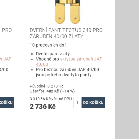
0 PRO
DVEŘNÍ PANT TECTUS 340 PRO
ZÁRUBEŇ 40/00 ZLATÝ
10 pracovních dní
Dveřní pant zlatý
eň JAP
Vhodné pro
skrytou zárubeň JAP
40/00
0/00
Pro běžnou zárubeň JAP 40/00
y
jsou potřeba dva tyto panty
Původně:
3 218 Kč
Ušetříte
:
482 Kč (–14 %)
3 310,56 Kč včetně DPH
2 736 Kč