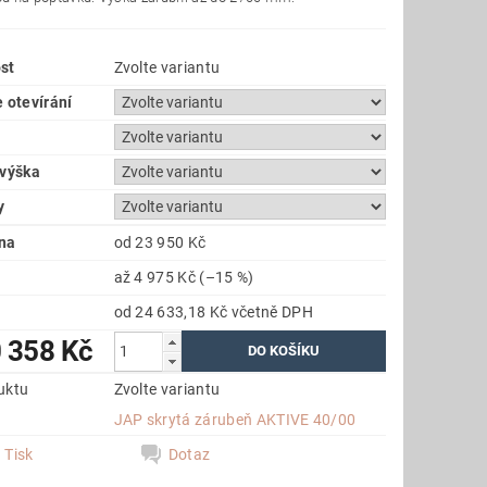
st
Zvolte variantu
 otevírání
 výška
y
na
od 23 950 Kč
až
4 975 Kč
(–15 %)
od 24 633,18 Kč
včetně DPH
 358 Kč
uktu
Zvolte variantu
e
JAP skrytá zárubeň AKTIVE 40/00
Tisk
Dotaz