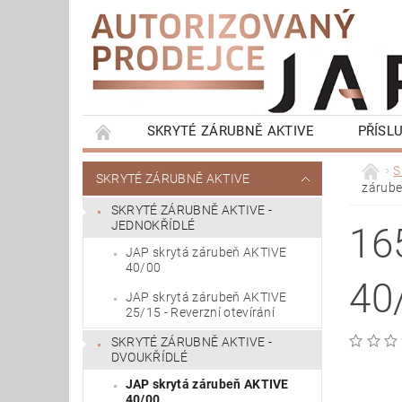
SKRYTÉ ZÁRUBNĚ AKTIVE
PŘÍSL
KONTRA ZÁRUBNĚ LATENTE
OKOPOVÁ S
S
SKRYTÉ ZÁRUBNĚ AKTIVE
zárube
KOMPLETNÍ BALÍČKY - SKRYTÉ ZÁRUBNĚ
SKRYTÉ ZÁRUBNĚ AKTIVE -
JEDNOKŘÍDLÉ
16
JAP skrytá zárubeň AKTIVE
40/00
40
JAP skrytá zárubeň AKTIVE
25/15 - Reverzní otevírání
SKRYTÉ ZÁRUBNĚ AKTIVE -
DVOUKŘÍDLÉ
JAP skrytá zárubeň AKTIVE
40/00