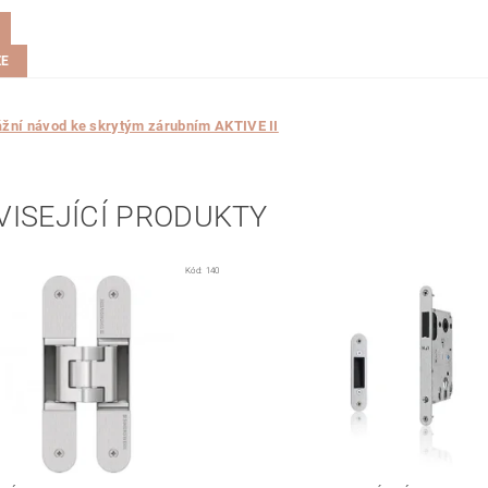
ZE
žní návod ke skrytým zárubním AKTIVE II
VISEJÍCÍ PRODUKTY
Kód:
140