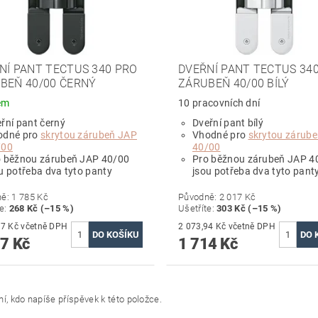
NÍ PANT TECTUS 340 PRO
DVEŘNÍ PANT TECTUS 34
BEŇ 40/00 ČERNÝ
ZÁRUBEŇ 40/00 BÍLÝ
em
10 pracovních dní
řní pant černý
Dveřní pant bílý
odné pro
skrytou zárubeň JAP
Vhodné pro
skrytou zárub
/00
40/00
o běžnou zárubeň JAP 40/00
Pro běžnou zárubeň JAP 4
u potřeba dva tyto panty
jsou potřeba dva tyto pant
ně:
1 785 Kč
Původně:
2 017 Kč
te
:
268 Kč (–15 %)
Ušetříte
:
303 Kč (–15 %)
1 835,57 Kč včetně DPH
2 073,94 Kč včetně DPH
7 Kč
1 714 Kč
í, kdo napíše příspěvek k této položce.