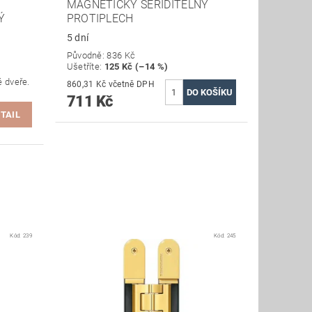
MAGNETICKÝ SEŘIDITELNÝ
Ý
PROTIPLECH
5 dní
Původně:
836 Kč
Ušetříte
:
125 Kč (–14 %)
é dveře.
860,31 Kč včetně DPH
711 Kč
TAIL
Kód:
239
Kód:
245