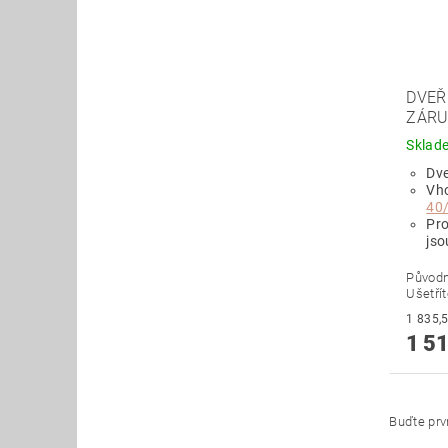
DVEŘ
ZÁRU
Sklad
Dve
Vh
40
Pr
jso
Původ
Ušetří
1 51
Buďte prvn