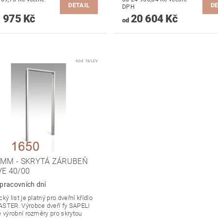
DETAIL
DE
DPH
 975 Kč
20 604 Kč
od
Kód:
74/LEV
 MM - SKRYTÁ ZÁRUBEŇ
VE 40/00
pracovních dní
ký list je platný pro dveřní křídlo
STER. Výrobce dveří fy SAPELI
é výrobní rozměry pro skrytou