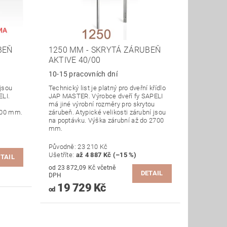
BEŇ
1250 MM - SKRYTÁ ZÁRUBEŇ
AKTIVE 40/00
10-15 pracovních dní
 jsou
Technický list je platný pro dveřní křídlo
LI.
JAP MASTER. Výrobce dveří fy SAPELI
má jiné výrobní rozměry pro skrytou
700 mm.
zárubeň. Atypické velikosti zárubní jsou
na poptávku. Výška zárubní až do 2700
mm.
Původně:
23 210 Kč
Ušetříte
:
až 4 887 Kč (–15 %)
TAIL
od 23 872,09 Kč včetně
DETAIL
DPH
19 729 Kč
od