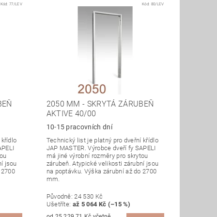
Kód:
77/LEV
Kód:
80/LEV
BEŇ
2050 MM - SKRYTÁ ZÁRUBEŇ
AKTIVE 40/00
10-15 pracovních dní
 křídlo
Technický list je platný pro dveřní křídlo
APELI
JAP MASTER. Výrobce dveří fy SAPELI
tou
má jiné výrobní rozměry pro skrytou
ní jsou
zárubeň. Atypické velikosti zárubní jsou
o 2700
na poptávku. Výška zárubní až do 2700
mm.
Původně:
24 530 Kč
Ušetříte
:
až 5 064 Kč (–15 %)
od 25 229,71 Kč včetně