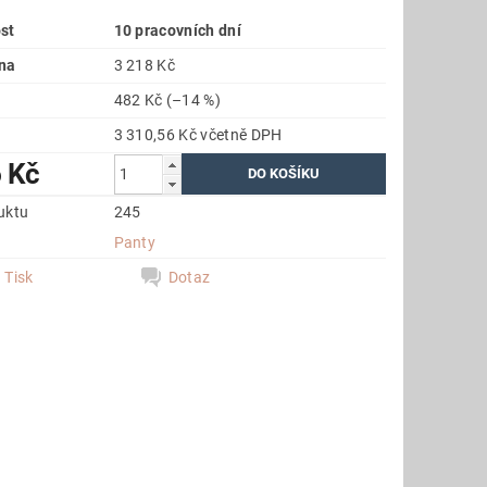
st
10 pracovních dní
na
3 218 Kč
482 Kč
(–14 %)
3 310,56 Kč včetně DPH
 Kč
uktu
245
e
Panty
Tisk
Dotaz