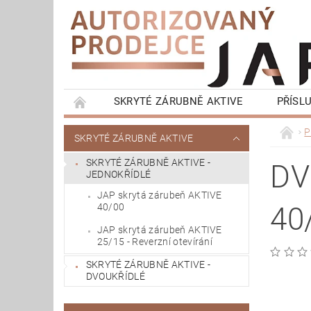
SKRYTÉ ZÁRUBNĚ AKTIVE
PŘÍSL
KONTRA ZÁRUBNĚ LATENTE
OKOPOVÁ S
P
SKRYTÉ ZÁRUBNĚ AKTIVE
KOMPLETNÍ BALÍČKY - SKRYTÉ ZÁRUBNĚ
SKRYTÉ ZÁRUBNĚ AKTIVE -
DV
JEDNOKŘÍDLÉ
JAP skrytá zárubeň AKTIVE
40/00
40
JAP skrytá zárubeň AKTIVE
25/15 - Reverzní otevírání
SKRYTÉ ZÁRUBNĚ AKTIVE -
DVOUKŘÍDLÉ