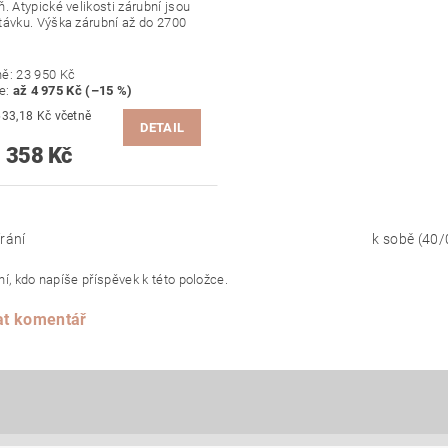
. Atypické velikosti zárubní jsou
távku. Výška zárubní až do 2700
ně:
23 950 Kč
te
:
až 4 975 Kč (–15 %)
,18 Kč včetně
DETAIL
 358 Kč
rání
k sobě (40/
í, kdo napíše příspěvek k této položce.
at komentář