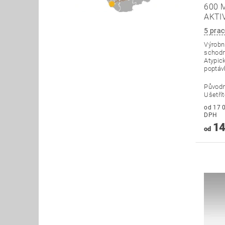
600 
AKTI
5 prac
Výrobní
schodn
Atypick
poptáv
Původ
Ušetří
od 17 042
DPH
14
od