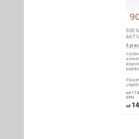
900 
AKTI
5 prac
Výrobní
schodn
Atypick
poptáv
Původ
Ušetří
od 17 803
DPH
14
od