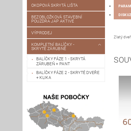
OKOPOVÁ SKRYTÁ LIŠTA
PARAM
DISKU
BEZOBLOŽKOVÁ STAVEBNÍ
POUZDRA JAP AKTIVE
VÝPRODEJ
Zlatý dve
KOMPLETNÍ BALÍČKY -
SKRYTÉ ZÁRUBNĚ
SOU
BALÍČKY FÁZE 1 - SKRYTÁ
ZÁRUBEŇ + PANT
BALÍČKY FÁZE 2 - SKRYTÉ DVEŘE
+ KLIKA