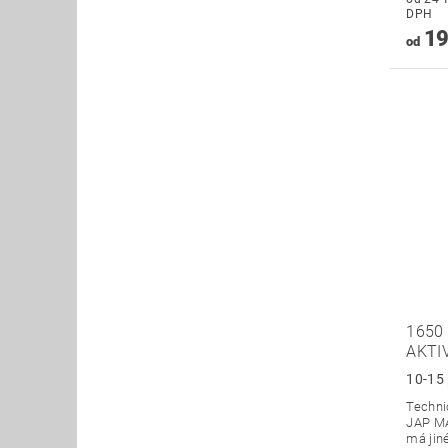
DPH
19
od
1650
AKTI
10-15 
Technic
JAP MA
má jin