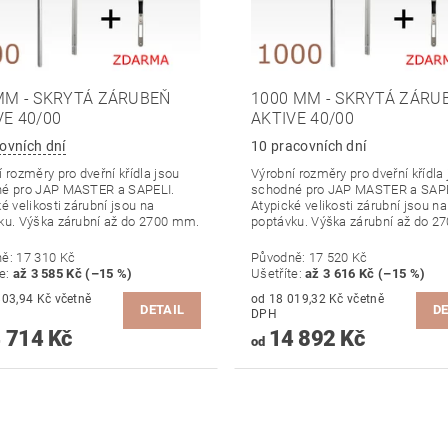
MM - SKRYTÁ ZÁRUBEŇ
1000 MM - SKRYTÁ ZÁRU
VE 40/00
AKTIVE 40/00
ovních dní
10 pracovních dní
 rozměry pro dveřní křídla jsou
Výrobní rozměry pro dveřní křídla
é pro JAP MASTER a SAPELI.
schodné pro JAP MASTER a SAPE
é velikosti zárubní jsou na
Atypické velikosti zárubní jsou na
ku. Výška zárubní až do 2700 mm.
poptávku. Výška zárubní až do 2
ně:
17 310 Kč
Původně:
17 520 Kč
te
:
až 3 585 Kč (–15 %)
Ušetříte
:
až 3 616 Kč (–15 %)
,94 Kč včetně
od 18 019,32 Kč včetně
DETAIL
DE
DPH
 714 Kč
14 892 Kč
od