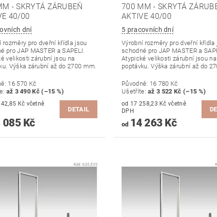
MM - SKRYTÁ ZÁRUBEŇ
700 MM - SKRYTÁ ZÁRUB
VE 40/00
AKTIVE 40/00
ovních dní
5 pracovních dní
 rozměry pro dveřní křídla jsou
Výrobní rozměry pro dveřní křídla
é pro JAP MASTER a SAPELI.
schodné pro JAP MASTER a SAPE
é velikosti zárubní jsou na
Atypické velikosti zárubní jsou na
ku. Výška zárubní až do 2700 mm.
poptávku. Výška zárubní až do 2
ně:
16 570 Kč
Původně:
16 780 Kč
te
:
až 3 490 Kč (–15 %)
Ušetříte
:
až 3 522 Kč (–15 %)
,85 Kč včetně
od 17 258,23 Kč včetně
DETAIL
DE
DPH
 085 Kč
14 263 Kč
od
Kód:
62/LEV2