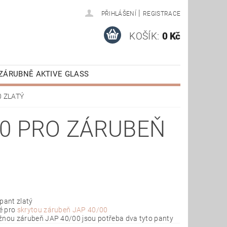
|
PŘIHLÁŠENÍ
REGISTRACE
KOŠÍK:
0 Kč
ZÁRUBNĚ AKTIVE GLASS
AKTIVE
VÝPRODEJ
0 ZLATÝ
E STAŽENÍ
40 PRO ZÁRUBEŇ
 pant zlatý
é pro
skrytou zárubeň JAP 40/00
žnou zárubeň JAP 40/00 jsou potřeba dva tyto panty