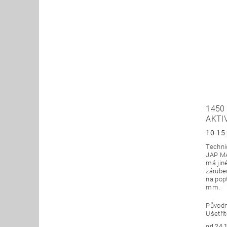
1450
AKTI
10-15 
Technic
JAP MA
má jin
zárubeň
na pop
mm.
Původ
Ušetří
od 24 169