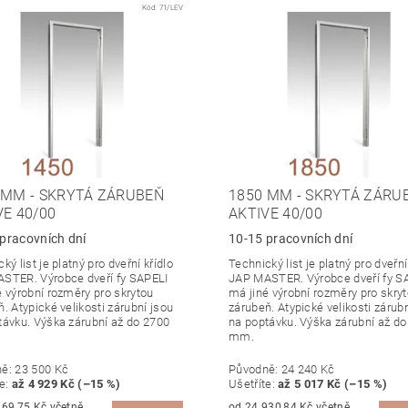
Kód:
71/LEV
 MM - SKRYTÁ ZÁRUBEŇ
1850 MM - SKRYTÁ ZÁRU
VE 40/00
AKTIVE 40/00
pracovních dní
10-15 pracovních dní
ký list je platný pro dveřní křídlo
Technický list je platný pro dveřní
STER. Výrobce dveří fy SAPELI
JAP MASTER. Výrobce dveří fy S
é výrobní rozměry pro skrytou
má jiné výrobní rozměry pro skry
. Atypické velikosti zárubní jsou
zárubeň. Atypické velikosti zárub
távku. Výška zárubní až do 2700
na poptávku. Výška zárubní až d
mm.
ně:
23 500 Kč
Původně:
24 240 Kč
te
:
až 4 929 Kč (–15 %)
Ušetříte
:
až 5 017 Kč (–15 %)
,75 Kč včetně
od 24 930,84 Kč včetně