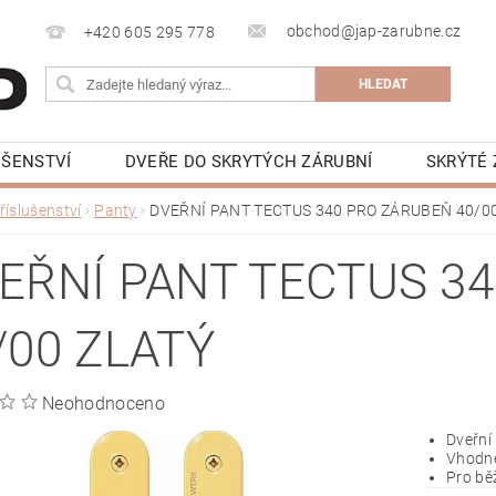
obchod@jap-zarubne.cz
+420 605 295 778
UŠENSTVÍ
DVEŘE DO SKRYTÝCH ZÁRUBNÍ
SKRÝTÉ 
KRYTÁ LIŠTA
BEZOBLOŽKOVÁ STAVEBNÍ POUZDRA JAP 
říslušenství
Panty
DVEŘNÍ PANT TECTUS 340 PRO ZÁRUBEŇ 40/0
NAPIŠTE NÁM
KONTAKTY
VIDEONÁVODY
K
EŘNÍ PANT TECTUS 3
/00 ZLATÝ
Neohodnoceno
Dveřní
Vhodn
Pro bě