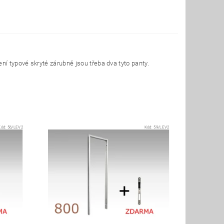
ní typové skryté zárubně jsou třeba dva tyto panty.
Kód:
56/LEV2
Kód:
59/LEV2