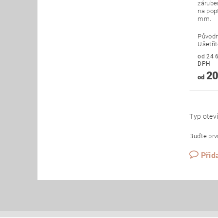
zárubeň
na pop
mm.
Původ
Ušetří
od 24 633
DPH
20
od
Typ oteví
Buďte prvn
Přid