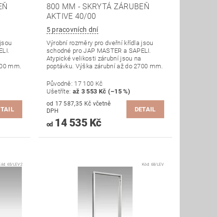
EŇ
800 MM - SKRYTÁ ZÁRUBEŇ
AKTIVE 40/00
5 pracovních dní
 jsou
Výrobní rozměry pro dveřní křídla jsou
LI.
schodné pro JAP MASTER a SAPELI.
Atypické velikosti zárubní jsou na
700 mm.
poptávku. Výška zárubní až do 2700 mm.
Původně:
17 100 Kč
Ušetříte
:
až 3 553 Kč (–15 %)
od 17 587,35 Kč včetně
TAIL
DETAIL
DPH
14 535 Kč
od
Kód:
65/LEV2
Kód:
68/LEV