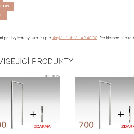
ETRY
ZE
řní pant vytvořený na míru pro
skryté zárubně JAP 40/00
. Pro klompetní osaze
VISEJÍCÍ PRODUKTY
Kód:
53/LEV2